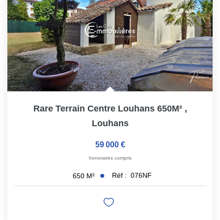
Nos Actualités
CONTACT
Rare Terrain Centre Louhans 650M²
,
Louhans
59 000 €
honoraires compris
Réf :
076NF
650
M²