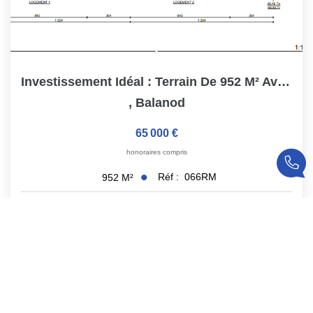
Investissement Idéal : Terrain De 952 M² Avec Projet De...
,
Balanod
65 000 €
honoraires compris
Réf :
066RM
952
M²