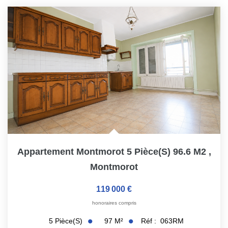
Appartement Montmorot 5 Pièce(s) 96.6 M2
,
Montmorot
119 000 €
honoraires compris
97
M²
Réf :
063RM
5
Pièce(s)