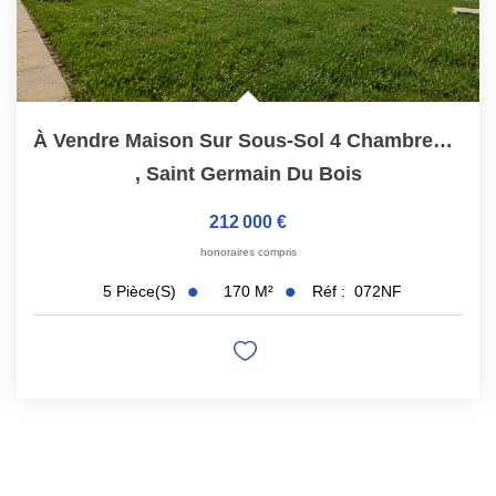
À Vendre Maison Sur Sous-Sol 4 Chambres 170 M²
,
Saint Germain Du Bois
212 000 €
honoraires compris
170
M²
Réf :
072NF
5
Pièce(s)