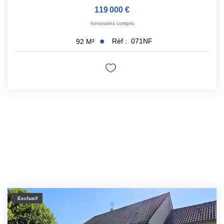
119 000 €
honoraires compris
Réf :
071NF
92
M²
Exclusif