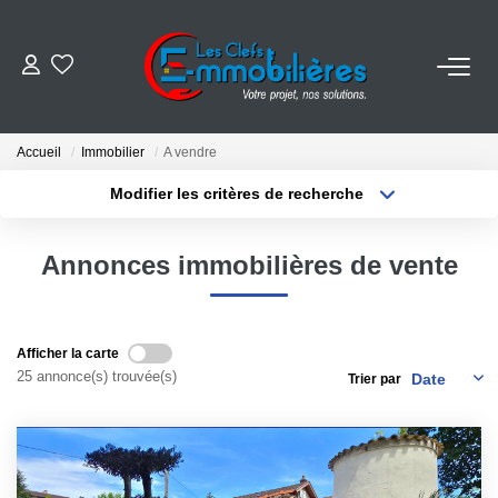
ESTIMER
Accueil
Immobilier
A vendre
ACHETER
Modifier les critères de recherche
Localisation
Type de bien
Localisation
Sélectionnez...
VENDRE
Annonces immobilières de vente
Surface min
Budget max
EMPLOI
Plus de critères
Créer une alerte
Afficher la carte
NOS AGENCES
25 annonce(s) trouvée(s)
Trier par
Qui Sommes-Nous
Notre Équipe