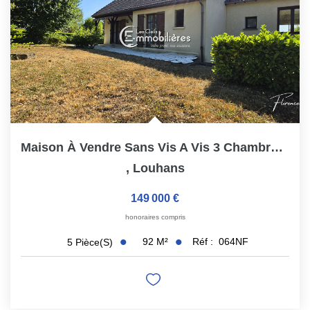
Maison À Vendre Sans Vis A Vis 3 Chambres Louhans Calme
,
Louhans
149 000 €
honoraires compris
92
M²
Réf :
064NF
5
Pièce(s)