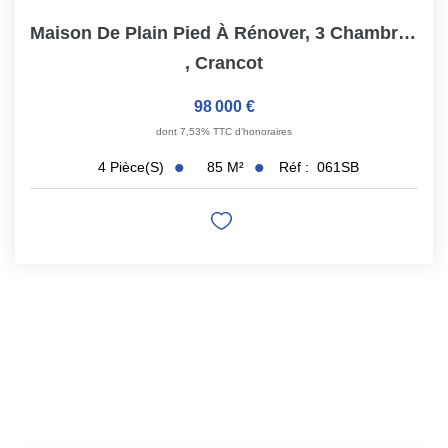
Maison De Plain Pied À Rénover, 3 Chambres, À...
,
Crancot
98 000 €
dont 7,53% TTC d'honoraires
85
M²
Réf :
061SB
4
Pièce(s)