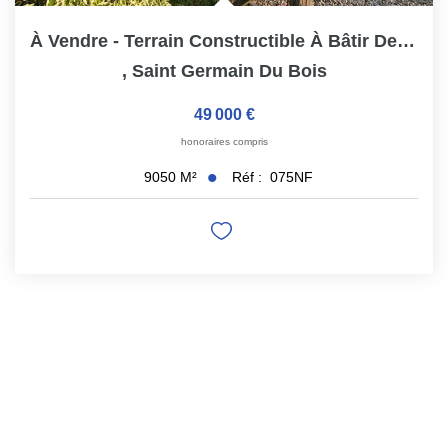
À Vendre - Terrain Constructible À Bâtir De 9020 M² À...
,
Saint Germain Du Bois
49 000 €
honoraires compris
Réf :
075NF
9050
M²