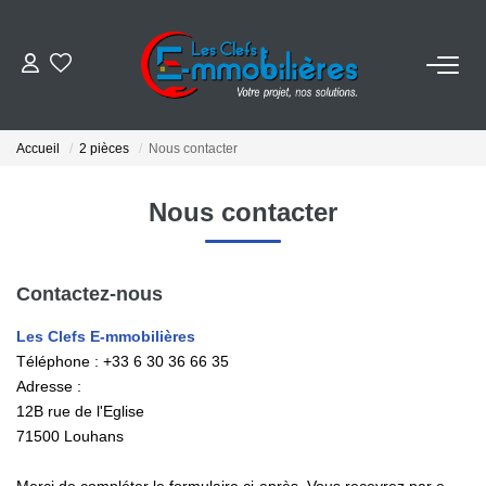
ESTIMER
Accueil
2 pièces
Nous contacter
ACHETER
Nous contacter
VENDRE
Contactez-nous
EMPLOI
Les Clefs E-mmobilières
Téléphone :
+33 6 30 36 66 35
NOS AGENCES
Adresse :
12B rue de l'Eglise
Qui Sommes-Nous
71500
Louhans
Notre Équipe