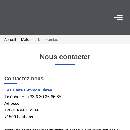
ESTIMER
Accueil
Maison
Nous contacter
ACHETER
Nous contacter
VENDRE
Contactez-nous
EMPLOI
Les Clefs E-mmobilières
Téléphone :
+33 6 30 36 66 35
NOS AGENCES
Adresse :
12B rue de l'Eglise
Qui Sommes-Nous
71500
Louhans
Notre Équipe
Nos Actualités