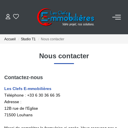
ESTIMER
Accueil
Studio T1
Nous contacter
ACHETER
Nous contacter
VENDRE
Contactez-nous
EMPLOI
Les Clefs E-mmobilières
Téléphone :
+33 6 30 36 66 35
NOS AGENCES
Adresse :
12B rue de l'Eglise
Qui Sommes-Nous
71500
Louhans
Notre Équipe