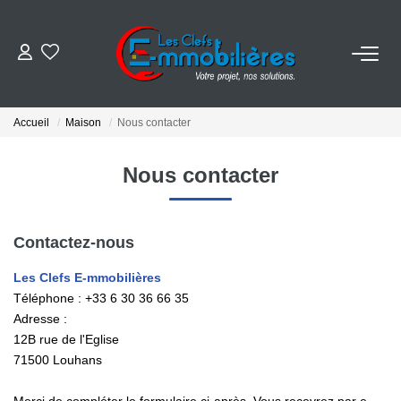
ESTIMER
Accueil
Maison
Nous contacter
ACHETER
Nous contacter
VENDRE
Contactez-nous
EMPLOI
Les Clefs E-mmobilières
Téléphone :
+33 6 30 36 66 35
NOS AGENCES
Adresse :
12B rue de l'Eglise
Qui Sommes-Nous
71500
Louhans
Notre Équipe