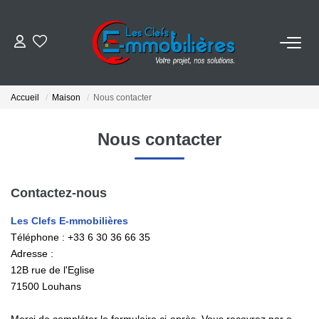
ESTIMER
Accueil
Maison
Nous contacter
ACHETER
Nous contacter
VENDRE
Contactez-nous
EMPLOI
Les Clefs E-mmobilières
Téléphone :
+33 6 30 36 66 35
NOS AGENCES
Adresse :
12B rue de l'Eglise
Qui Sommes-Nous
71500
Louhans
Notre Équipe