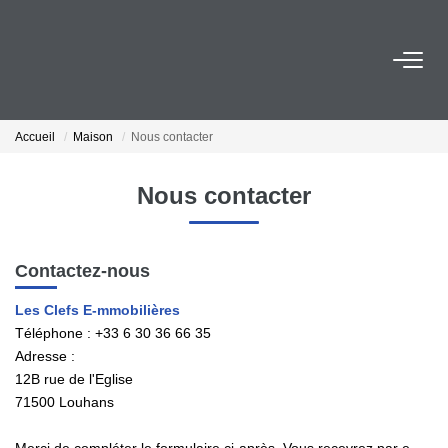
ESTIMER
Accueil
Maison
Nous contacter
ACHETER
Nous contacter
VENDRE
Contactez-nous
EMPLOI
Les Clefs E-mmobilières
Téléphone :
+33 6 30 36 66 35
NOS AGENCES
Adresse :
12B rue de l'Eglise
Qui Sommes-Nous
71500
Louhans
Notre Équipe
Nos Actualités