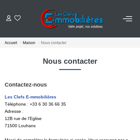
ESTIMER
Accueil
Maison
Nous contacter
ACHETER
Nous contacter
VENDRE
Contactez-nous
EMPLOI
Les Clefs E-mmobilières
Téléphone :
+33 6 30 36 66 35
NOS AGENCES
Adresse :
12B rue de l'Eglise
Qui Sommes-Nous
71500
Louhans
Notre Équipe