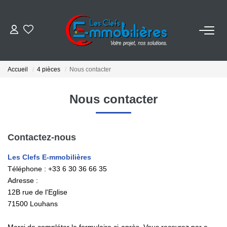
ESTIMER
Accueil
4 pièces
Nous contacter
ACHETER
Nous contacter
VENDRE
Contactez-nous
EMPLOI
Les Clefs E-mmobilières
Téléphone :
+33 6 30 36 66 35
NOS AGENCES
Adresse :
12B rue de l'Eglise
Qui Sommes-Nous
71500
Louhans
Notre Équipe