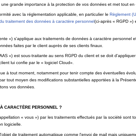
e une grande importance à la protection de vos données et met tout en
rmité avec la réglementation applicable, en particulier le
Règlement (U
d du traitement des données à caractère personnel
(ci-après « RGPD ») e
nte ») s'applique aux traitements de données à caractère personnel effe
nnées faites par le client auprès de ses clients finaux.
SAAS ») est sous-traitante au sens RGPD du client et se doit d'appliquer
client lui confie par le « logiciel Cloud».
ique à tout moment, notamment pour tenir compte des éventuelles évoluti
par tout moyen des modifications substantielles apportées à la Présen
aitons vos données.
 À CARACTÈRE PERSONNEL ?
pellation « vous ») par les traitements effectués par la société sont 
n logicielle.
 l'objet de traitement automatique comme l'envoi de mail mais uniqueme