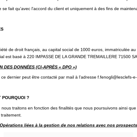
 se fait qu'avec l'accord du client et uniquement à des fins de mainten
ES
iété de droit français, au capital social de 1000 euros, immatriculée
ocial est basé à 220 IMPASSE DE LA GRANDE TREMAILLERE 71500 SAI
 DES DONNÉES (CI-APRÈS « DPO »)
dernier peut être contacté par mail à l'adresse f.fenogli@lesclefs-e-
T POURQUOI ?
nous traitons en fonction des finalités que nous poursuivons ainsi que
 traitement.
Opérations liées à la gestion de nos relations avec nos prospect