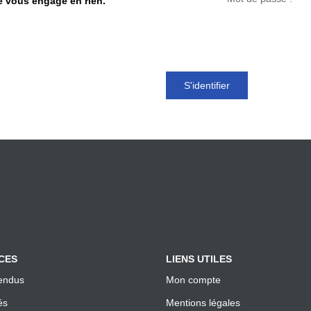
ne vous engage en rien.
S'identifier
CES
LIENS UTILES
endus
Mon compte
és
Mentions légales