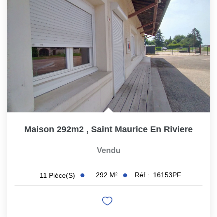
Maison 292m2
,
Saint Maurice En Riviere
Vendu
292
M²
Réf :
16153PF
11
Pièce(s)