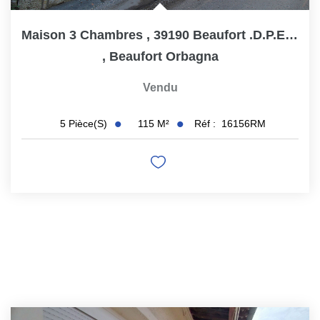
Maison 3 Chambres , 39190 Beaufort .D.P.E./ C
,
Beaufort Orbagna
Vendu
115
M²
Réf :
16156RM
5
Pièce(s)