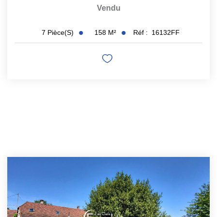
Vendu
158
M²
Réf :
16132FF
7
Pièce(s)