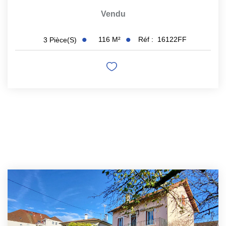
Vendu
116
M²
Réf :
16122FF
3
Pièce(s)