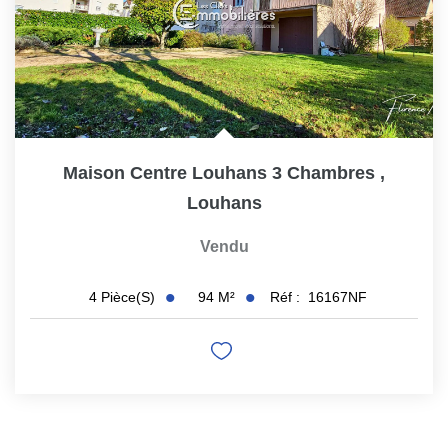
Maison Centre Louhans 3 Chambres
,
Louhans
Vendu
94
M²
Réf :
16167NF
4
Pièce(s)