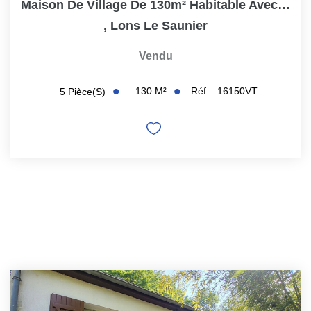
Maison De Village De 130m² Habitable Avec Cave Voutée.
,
Lons Le Saunier
Vendu
130
M²
Réf :
16150VT
5
Pièce(s)