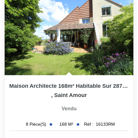
Nos Actualités
CONTACT
Maison Architecte 168m² Habitable Sur 2872m² De Terrain...
,
Saint Amour
Vendu
168
M²
Réf :
16133RM
8
Pièce(s)