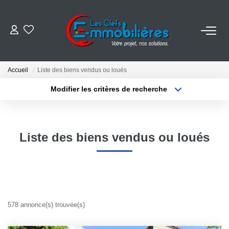
ESTIMER
Accueil
Liste des biens vendus ou loués
ACHETER
Modifier les critères de recherche
Localisation
Type de bien
Localisation
Sélectionnez...
VENDRE
Surface min
Budget max
Liste des biens vendus ou loués
EMPLOI
Plus de critères
Créer une alerte
NOS AGENCES
Qui Sommes-Nous
578 annonce(s) trouvée(s)
Notre Équipe