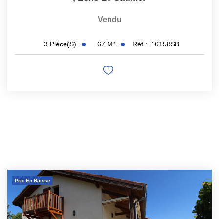
Vendu
67
M²
Réf :
16158SB
3
Pièce(s)
Prix En Baisse