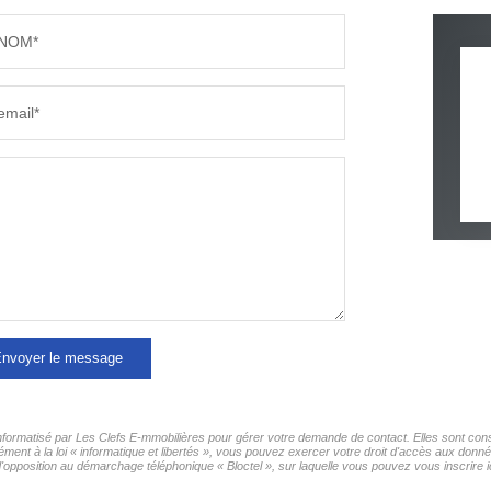
NOM*
email*
nvoyer le message
 informatisé par Les Clefs E-mmobilières pour gérer votre demande de contact. Elles sont cons
ment à la loi « informatique et libertés », vous pouvez exercer votre droit d'accès aux donné
d'opposition au démarchage téléphonique « Bloctel », sur laquelle vous pouvez vous inscrire i