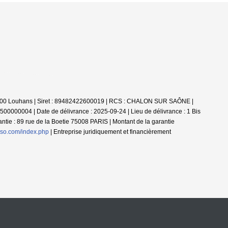
- 71500 Louhans | Siret : 89482422600019 | RCS : CHALON SUR SAÔNE |
00000004 | Date de délivrance : 2025-09-24 | Lieu de délivrance : 1 Bis
ie : 89 rue de la Boetie 75008 PARIS | Montant de la garantie
nso.com/index.php
|
Entreprise juridiquement et financièrement