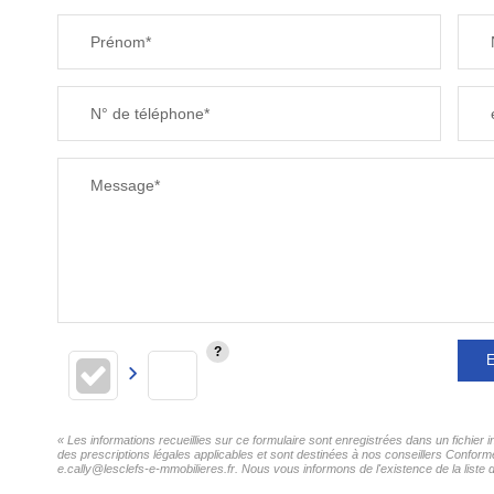
Prénom*
N° de téléphone*
Message*
E
« Les informations recueillies sur ce formulaire sont enregistrées dans un fichier
des prescriptions légales applicables et sont destinées à nos conseillers Conformé
e.cally@lesclefs-e-mmobilieres.fr. Nous vous informons de l'existence de la liste 