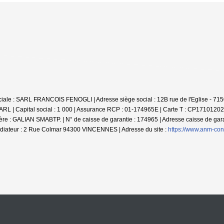
 sociale : SARL FRANCOIS FENOGLI | Adresse siège social : 12B rue de l'Eglise 
L | Capital social : 1 000 | Assurance RCP : 01-174965E |
Carte T : CP171012025
: GALIAN SMABTP. | N° de caisse de garantie : 174965 | Adresse caisse de garant
édiateur : 2 Rue Colmar 94300 VINCENNES | Adresse du site :
https://www.anm-co