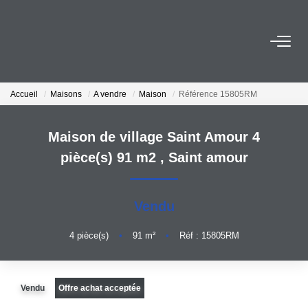
ESTIMER
Accueil
Maisons
A vendre
Maison
Référence 15805RM
ACHETER
Maison de village Saint Amour 4
VENDRE
pièce(s) 91 m2
,
Saint amour
EMPLOI
Vendu
NOS AGENCES
4
pièce(s)
•
91
m²
•
Réf : 15805RM
Qui Sommes-Nous
Notre Équipe
Vendu
Offre achat acceptée
Nos Actualités