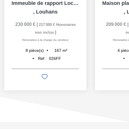
Immeuble de rapport Local commercial et 2 appartements...
,
Louhans
,
230 000 €
|
209 000 €
217 000 €
Honoraires
|
non inclus
n
Honoraires à la charge du vendeur
Honoraires 
167
m²
8
pièce(s)
4
pièc
Réf :
026FF