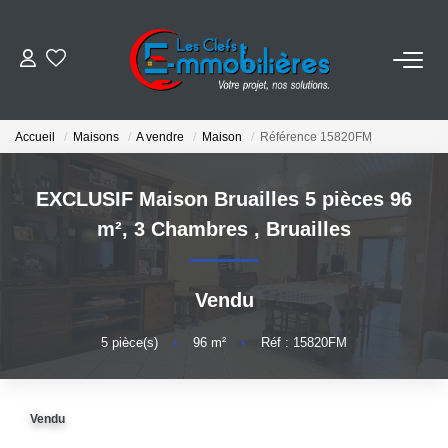
ESTIMER
Accueil
Maisons
A vendre
Maison
Référence 15820FM
ACHETER
EXCLUSIF Maison Bruailles 5 pièces 96
VENDRE
m², 3 Chambres
,
Bruailles
EMPLOI
Vendu
NOS AGENCES
5
pièce(s)
•
96
m²
•
Réf : 15820FM
Qui Sommes-Nous
Vendu
Notre Équipe