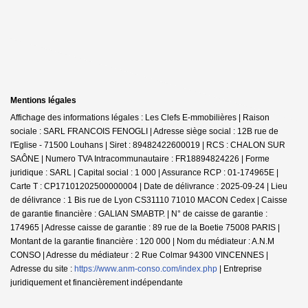
Mentions légales
Affichage des informations légales : Les Clefs E-mmobilières | Raison
sociale : SARL FRANCOIS FENOGLI | Adresse siège social : 12B rue de
l'Eglise - 71500 Louhans | Siret : 89482422600019 | RCS : CHALON SUR
SAÔNE | Numero TVA Intracommunautaire : FR18894824226 | Forme
juridique : SARL | Capital social : 1 000 | Assurance RCP : 01-174965E |
Carte T : CP17101202500000004 | Date de délivrance : 2025-09-24 | Lieu
de délivrance : 1 Bis rue de Lyon CS31110 71010 MACON Cedex | Caisse
de garantie financière : GALIAN SMABTP. | N° de caisse de garantie :
174965 | Adresse caisse de garantie : 89 rue de la Boetie 75008 PARIS |
Montant de la garantie financière : 120 000 | Nom du médiateur : A.N.M
CONSO | Adresse du médiateur : 2 Rue Colmar 94300 VINCENNES |
Adresse du site :
https://www.anm-conso.com/index.php
|
Entreprise
juridiquement et financièrement indépendante