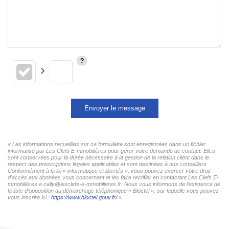
Envoyer le message
« Les informations recueillies sur ce formulaire sont enregistrées dans un fichier
informatisé par Les Clefs E-mmobilières pour gérer votre demande de contact. Elles
sont conservées pour la durée nécessaire à la gestion de la relation client dans le
respect des prescriptions légales applicables et sont destinées à nos conseillers
Conformément à la loi « informatique et libertés », vous pouvez exercer votre droit
d'accès aux données vous concernant et les faire rectifier en contactant Les Clefs E-
mmobilières e.cally@lesclefs-e-mmobilieres.fr. Nous vous informons de l'existence de
la liste d'opposition au démarchage téléphonique « Bloctel », sur laquelle vous pouvez
vous inscrire ici :
https://www.bloctel.gouv.fr/
»