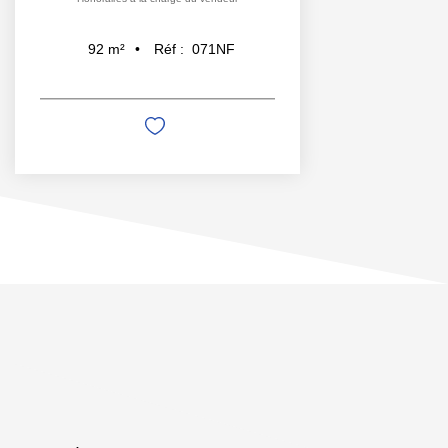
Réf :
071NF
92
m²