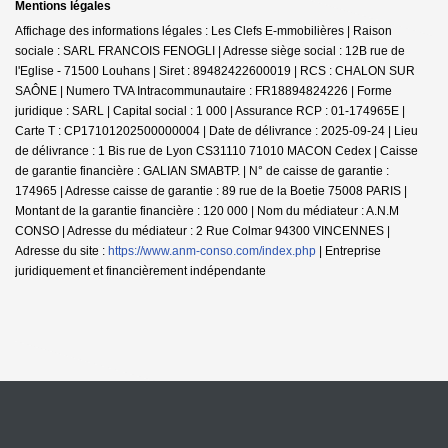
Mentions légales
Affichage des informations légales : Les Clefs E-mmobilières | Raison
sociale : SARL FRANCOIS FENOGLI | Adresse siège social : 12B rue de
l'Eglise - 71500 Louhans | Siret : 89482422600019 | RCS : CHALON SUR
SAÔNE | Numero TVA Intracommunautaire : FR18894824226 | Forme
juridique : SARL | Capital social : 1 000 | Assurance RCP : 01-174965E |
Carte T : CP17101202500000004 | Date de délivrance : 2025-09-24 | Lieu
de délivrance : 1 Bis rue de Lyon CS31110 71010 MACON Cedex | Caisse
de garantie financière : GALIAN SMABTP. | N° de caisse de garantie :
174965 | Adresse caisse de garantie : 89 rue de la Boetie 75008 PARIS |
Montant de la garantie financière : 120 000 | Nom du médiateur : A.N.M
CONSO | Adresse du médiateur : 2 Rue Colmar 94300 VINCENNES |
Adresse du site :
https://www.anm-conso.com/index.php
|
Entreprise
juridiquement et financièrement indépendante