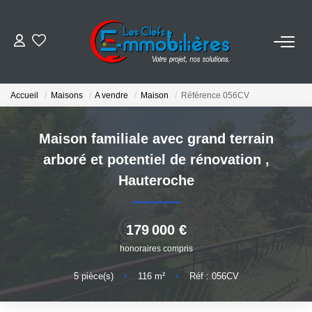
ESTIMER
Accueil
Maisons
A vendre
Maison
Référence 056CV
ACHETER
Maison familiale avec grand terrain
VENDRE
arboré et potentiel de rénovation
,
Hauteroche
EMPLOI
179 000 €
NOS AGENCES
honoraires compris
Qui Sommes-Nous
5
pièce(s)
•
116
m²
•
Réf : 056CV
Notre Équipe