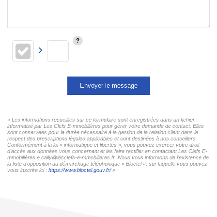
Envoyer le message
« Les informations recueillies sur ce formulaire sont enregistrées dans un fichier
informatisé par Les Clefs E-mmobilières pour gérer votre demande de contact. Elles
sont conservées pour la durée nécessaire à la gestion de la relation client dans le
respect des prescriptions légales applicables et sont destinées à nos conseillers
Conformément à la loi « informatique et libertés », vous pouvez exercer votre droit
d'accès aux données vous concernant et les faire rectifier en contactant Les Clefs E-
mmobilières e.cally@lesclefs-e-mmobilieres.fr. Nous vous informons de l'existence de
la liste d'opposition au démarchage téléphonique « Bloctel », sur laquelle vous pouvez
vous inscrire ici :
https://www.bloctel.gouv.fr/
»