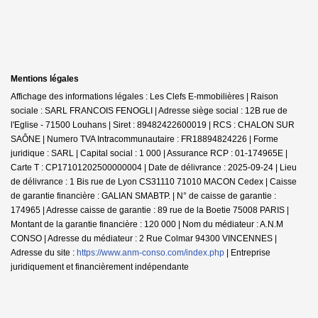
Mentions légales
Affichage des informations légales : Les Clefs E-mmobilières | Raison
sociale : SARL FRANCOIS FENOGLI | Adresse siège social : 12B rue de
l'Eglise - 71500 Louhans | Siret : 89482422600019 | RCS : CHALON SUR
SAÔNE | Numero TVA Intracommunautaire : FR18894824226 | Forme
juridique : SARL | Capital social : 1 000 | Assurance RCP : 01-174965E |
Carte T : CP17101202500000004 | Date de délivrance : 2025-09-24 | Lieu
de délivrance : 1 Bis rue de Lyon CS31110 71010 MACON Cedex | Caisse
de garantie financière : GALIAN SMABTP. | N° de caisse de garantie :
174965 | Adresse caisse de garantie : 89 rue de la Boetie 75008 PARIS |
Montant de la garantie financière : 120 000 | Nom du médiateur : A.N.M
CONSO | Adresse du médiateur : 2 Rue Colmar 94300 VINCENNES |
Adresse du site :
https://www.anm-conso.com/index.php
|
Entreprise
juridiquement et financièrement indépendante