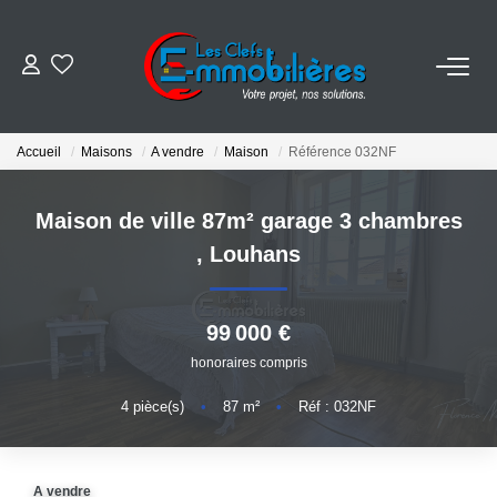
ESTIMER
Accueil
Maisons
A vendre
Maison
Référence 032NF
ACHETER
Maison de ville 87m² garage 3 chambres
VENDRE
,
Louhans
EMPLOI
99 000 €
honoraires compris
NOS AGENCES
4
pièce(s)
•
87
m²
•
Réf : 032NF
Qui Sommes-Nous
Notre Équipe
A vendre