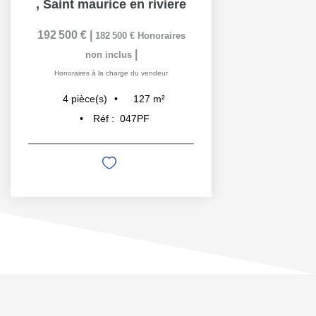
,
Saint maurice en riviere
192 500 €
|
182 500 €
Honoraires
|
non inclus
Honoraires à la charge du vendeur
127
m²
4
pièce(s)
Réf :
047PF