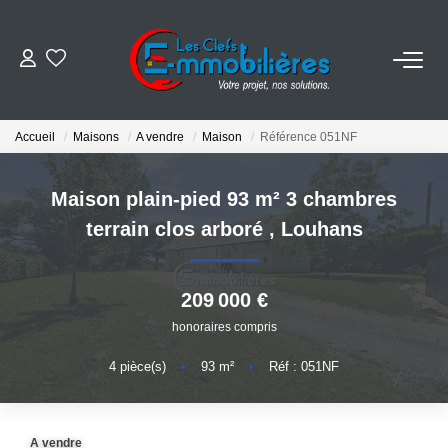
ESTIMER
Accueil
Maisons
A vendre
Maison
Référence 051NF
ACHETER
Maison plain-pied 93 m² 3 chambres
VENDRE
terrain clos arboré
,
Louhans
EMPLOI
209 000 €
honoraires compris
NOS AGENCES
4
pièce(s)
•
93
m²
•
Réf : 051NF
Qui Sommes-Nous
Notre Équipe
A vendre