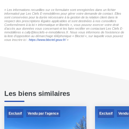
« Les informations recueillies sur ce formulaire sont enregistrées dans un fichier
informatisé par Les Clefs E-mmobilières pour gérer votre demande de contact. Elles
sont conservées pour la durée nécessaire à la gestion de la relation client dans le
respect des prescriptions légales applicables et sont destinées à nos conseillers
Conformément à la loi « informatique et libertés », vous pouvez exercer votre droit
d'accès aux données vous concernant et les faire rectifier en contactant Les Clefs E-
mmobilières e.cally@lesclefs-e-mmobilieres.fr. Nous vous informons de l'existence de
la liste d'opposition au démarchage téléphonique « Bloctel », sur laquelle vous pouvez
vous inscrire ici :
https://www.bloctel.gouv.fr/
»
Les biens similaires
Exclusif
Exclusif
Vendu par l'agence
Vendu 