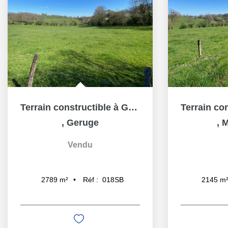
Terrain constructible à Geruge (39570)
,
Geruge
,
M
Vendu
Réf :
018SB
2789
m²
2145
m