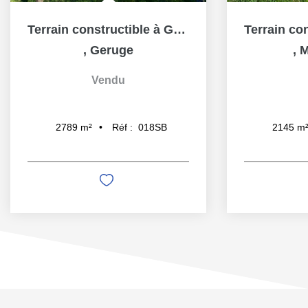
Terrain constructible à Geruge (39570)
,
Geruge
,
M
Vendu
Réf :
018SB
2789
m²
2145
m