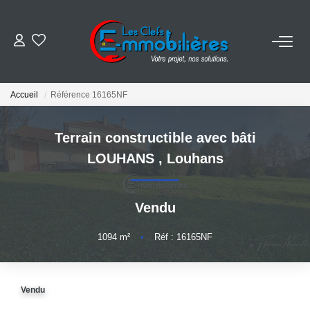
ESTIMER
Accueil
Référence 16165NF
ACHETER
Terrain constructible avec bâti
VENDRE
LOUHANS
,
Louhans
EMPLOI
Vendu
NOS AGENCES
1094
m²
•
Réf : 16165NF
Qui Sommes-Nous
Vendu
Notre Équipe