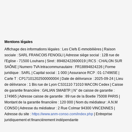
Mentions légales
Affichage des informations légales : Les Clefs E-mmobilières | Raison
sociale : SARL FRANCOIS FENOGLI | Adresse siège social : 12B rue de
l'Eglise - 71500 Louhans | Siret : 89482422600019 | RCS : CHALON SUR
SAÔNE | Numero TVA Intracommunautaire : FR18894824226 | Forme
juridique : SARL | Capital social : 1 000 | Assurance RCP : 01-174965E |
Carte T : CP17101202500000004 | Date de délivrance : 2025-09-24 | Lieu
de délivrance : 1 Bis rue de Lyon CS31110 71010 MACON Cedex | Caisse
de garantie financière : GALIAN SMABTP. | N° de caisse de garantie :
174965 | Adresse caisse de garantie : 89 rue de la Boetie 75008 PARIS |
Montant de la garantie financière : 120 000 | Nom du médiateur : A.N.M
CONSO | Adresse du médiateur : 2 Rue Colmar 94300 VINCENNES |
Adresse du site :
https://www.anm-conso.com/index.php
|
Entreprise
juridiquement et financièrement indépendante