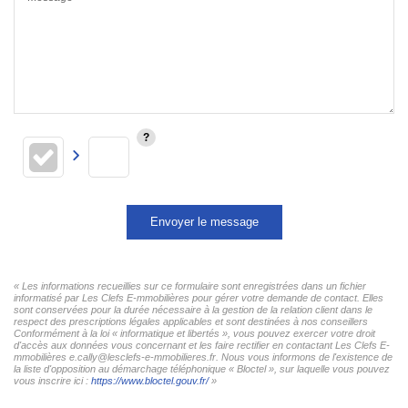
Envoyer le message
« Les informations recueillies sur ce formulaire sont enregistrées dans un fichier
informatisé par Les Clefs E-mmobilières pour gérer votre demande de contact. Elles
sont conservées pour la durée nécessaire à la gestion de la relation client dans le
respect des prescriptions légales applicables et sont destinées à nos conseillers
Conformément à la loi « informatique et libertés », vous pouvez exercer votre droit
d'accès aux données vous concernant et les faire rectifier en contactant Les Clefs E-
mmobilières e.cally@lesclefs-e-mmobilieres.fr. Nous vous informons de l'existence de
la liste d'opposition au démarchage téléphonique « Bloctel », sur laquelle vous pouvez
vous inscrire ici :
https://www.bloctel.gouv.fr/
»