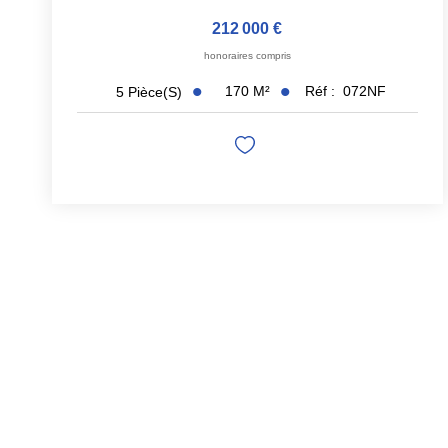
212 000 €
honoraires compris
170
M²
Réf :
072NF
5
Pièce(s)